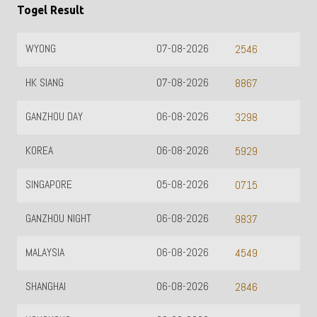
Togel Result
WYONG
07-08-2026
2546
HK SIANG
07-08-2026
8867
GANZHOU DAY
06-08-2026
3298
KOREA
06-08-2026
5929
SINGAPORE
05-08-2026
0715
GANZHOU NIGHT
06-08-2026
9837
MALAYSIA
06-08-2026
4549
SHANGHAI
06-08-2026
2846