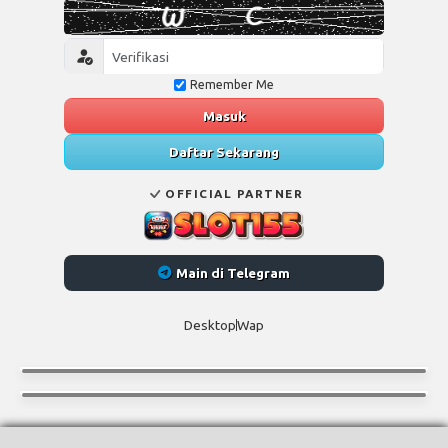
Remember Me
Masuk
Daftar Sekarang
OFFICIAL PARTNER
Main di Telegram
Desktop
Wap