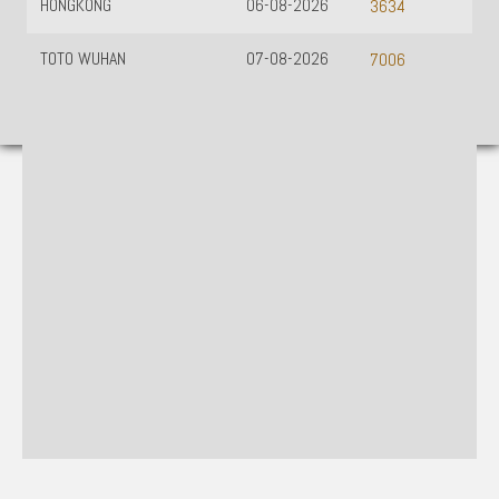
HONGKONG
06-08-2026
3634
TOTO WUHAN
07-08-2026
7006