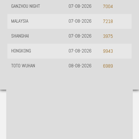
GANZHOU NIGHT
07-08-2026
7004
MALAYSIA
07-08-2026
7218
SHANGHAI
07-08-2026
3975
HONGKONG
07-08-2026
9943
TOTO WUHAN
08-08-2026
6989